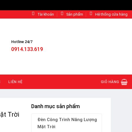
Tài khoản
Sản phẩm
Hệ thống cửa hàng
Hotline 24/7
0914.133.619
C
LIÊN HỆ
GIỎ HÀNG
Danh mục sản phẩm
t Trời
Đèn Công Trình Năng Lượng
Mặt Trời