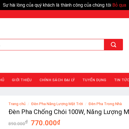
Sự hài lòng của quý khách là thành công của chúng tôi
Bỏ qua
HỦ
GIỚI THIỆU
CHÍNH SÁCH ĐẠI LÝ
TUYỂN DỤNG
TIN TỨ
Trang chủ
/
Đèn Pha Năng Lượng Mặt Trời
/
Đèn Pha Trong Nhà
Đèn Pha Chống Chói 100W, Năng Lượng Mặ
₫
770.000
₫
890.000