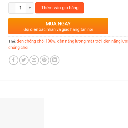
Thêm vào giỏ hàng
MUA NGAY
Gọi điện xác nhận và giao hàng tận nơi
đèn chống chói 100w
đèn năng lượng mặt trời
đèn năng lượ
Thẻ:
,
,
chống chói