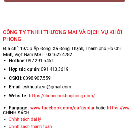
CÔNG TY TNHH THƯƠNG MẠI VÀ DỊCH VỤ KHỞI
PHONG
Địa chỉ
: 19/5p Ấp Đông, Xã Đông Thạnh, Thành phố Hồ Chí
Minh, Việt Nam
MST
:
0316224782
Hotline
: 097.291.5451
Hợp tác dự án
: 091.413.3619
CSKH
: 0398.907.559
Email
: cskhcafa.vn@gmail.com
Website
:
https://diennuockhoiphong.com/
Fanpage
:
www.facebook.com/cafasolar
hoặc
https://w
CHÍNH SÁCH
Chính sách đại lý
Chính sách thanh toán