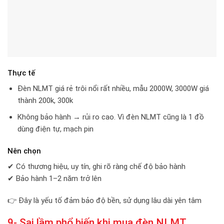
Thực tế
Đèn NLMT giá rẻ trôi nổi rất nhiều, mẫu 2000W, 3000W giá
thành 200k, 300k
Không bảo hành → rủi ro cao. Vì đèn NLMT cũng là 1 đồ
dùng điện tự, mạch pin
Nên chọn
✔ Có thương hiệu, uy tín, ghi rõ ràng chế độ bảo hành
✔ Bảo hành 1–2 năm trở lên
👉 Đây là yếu tố đảm bảo độ bền, sử dụng lâu dài yên tâm
9- Sai lầm phổ biến khi mua đèn NLMT