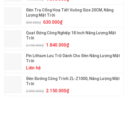
hạng
5.00
5 sao
Đèn Trụ Cổng Hoạ Tiết Vuông Size 20CM, Năng
Lượng Mặt Trời
630.000
₫
800.000
₫
Quạt Đứng Công Nghiệp 18 Inch Năng Lượng Mặt
Trời
1.840.000
₫
2.100.000
₫
Pin Lithium Lưu Trữ Dành Cho Đèn Năng Lượng Mặt
Trời
Liên hệ
Đèn Đường Công Trình ZL-Z1000, Năng Lượng Mặt
Trời
2.150.000
₫
2.800.000
₫