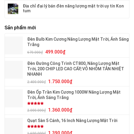
Địa chỉ đại lý bán đèn năng lượng mặt trời uy tín Kon
tum
Sản phẩm mới
Đèn Bulb Kim Cương Năng Lượng Mặt Trời, Ánh Sáng
Trắng
499.000
₫
670.000
₫
Đèn Đường Công Trình CT800, Năng Lượng Mặt
Trời, 200 CHIP LED CAO CẤP, VỎ NHÔM TẢN NHIỆT
NHANH
1.750.000
₫
2.400.000
₫
Đèn Ốp Trần Kim Cương 1000W Năng Lượng Mặt
Trời, Ánh Sáng Trắng
Được xếp
1.360.000
₫
2.000.000
₫
hạng
5.00
5 sao
Quạt Sàn 5 Cánh, 16 Inch Năng Lượng Mặt Trời
Được xếp
1.390.000
₫
1.690.000
₫