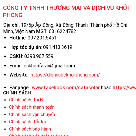
CÔNG TY TNHH THƯƠNG MẠI VÀ DỊCH VỤ KHỞI
PHONG
Địa chỉ
: 19/5p Ấp Đông, Xã Đông Thạnh, Thành phố Hồ Chí
Minh, Việt Nam
MST
:
0316224782
Hotline
: 097.291.5451
Hợp tác dự án
: 091.413.3619
CSKH
: 0398.907.559
Email
: cskhcafa.vn@gmail.com
Website
:
https://diennuockhoiphong.com/
Fanpage
:
www.facebook.com/cafasolar
hoặc
https://w
CHÍNH SÁCH
Chính sách đại lý
Chính sách thanh toán
Chính sách vận chuyển
Chính sách đổi trả
Chính sách bảo hành