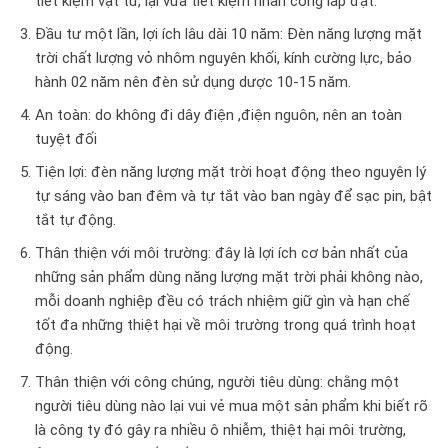
tiết kiệm vật tư, lại vừa tiết kiệm nhân công lắp đặt.
Đầu tư một lần, lợi ích lâu dài 10 năm: Đèn năng lượng mặt
trời chất lượng vỏ nhôm nguyên khối, kính cường lực, bảo
hành 02 năm nên đèn sử dụng dược 10-15 năm.
An toàn: do không đi dây điện ,điện nguôn, nên an toàn
tuyệt đối
Tiện lợi: đèn năng lượng mặt trời hoạt động theo nguyên lý
tự sáng vào ban đêm và tự tắt vào ban ngày để sạc pin, bật
tắt tự động.
Thân thiện với môi trường: đây là lợi ích cơ bản nhất của
những sản phẩm dùng năng lượng mặt trời phải không nào,
mỗi doanh nghiệp đều có trách nhiệm giữ gìn và hạn chế
tốt đa những thiệt hại về môi trường trong quá trình hoạt
động.
Thân thiện với công chúng, người tiêu dùng: chằng một
người tiêu dùng nào lại vui vẻ mua một sản phẩm khi biết rõ
là công ty đó gây ra nhiều ô nhiễm, thiệt hại môi trường,