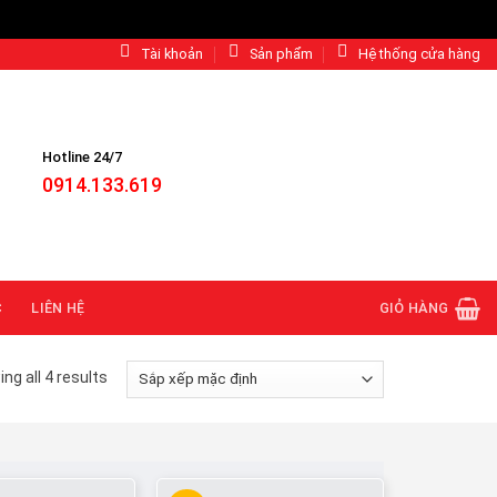
Tài khoản
Sản phẩm
Hệ thống cửa hàng
Hotline 24/7
0914.133.619
C
LIÊN HỆ
GIỎ HÀNG
ng all 4 results