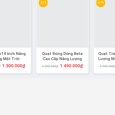
-32%
-24%
n14 Inch Năng
Quạt Đứng Dòng Beta
Quạt Tr
g Mặt Trời
Cao Cấp Năng Lượng
Lượng M
Mặt Trời
1.300.000
₫
1.490.000
₫
₫
2.200.000
₫
1.900.000