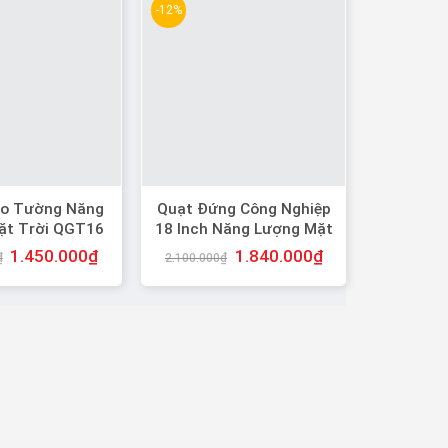
-12%
eo Tường Năng
Quạt Đứng Công Nghiệp
ặt Trời QGT16
18 Inch Năng Lượng Mặt
Trời
1.450.000
₫
1.840.000
₫
₫
2.100.000
₫