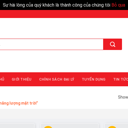
Sự hài lòng của quý khách là thành công của chúng tôi
Bỏ qua
HỦ
GIỚI THIỆU
CHÍNH SÁCH ĐẠI LÝ
TUYỂN DỤNG
TIN TỨ
Showi
năng lượng mặt trời”