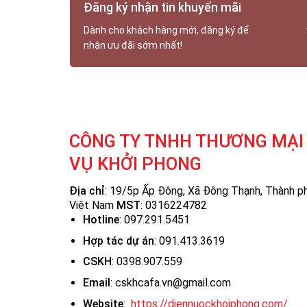
Đăng ký nhận tin khuyến mãi
Dành cho khách hàng mới, đăng ký để
nhận ưu đãi sớm nhất!
CÔNG TY TNHH THƯƠNG MẠI 
VỤ KHỞI PHONG
Địa chỉ
: 19/5p Ấp Đông, Xã Đông Thạnh, Thành ph
Việt Nam
MST
:
0316224782
Hotline
: 097.291.5451
Hợp tác dự án
: 091.413.3619
CSKH
: 0398.907.559
Email
: cskhcafa.vn@gmail.com
Website
:
https://diennuockhoiphong.com/