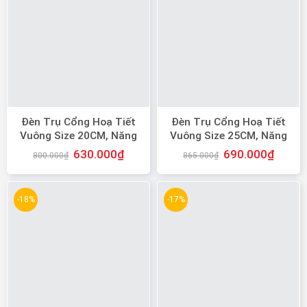
Đèn Trụ Cổng Hoạ Tiết
Đèn Trụ Cổng Hoạ Tiết
Vuông Size 20CM, Năng
Vuông Size 25CM, Năng
Lượng Mặt Trời
Lượng Mặt Trời
630.000
₫
690.000
₫
800.000
₫
865.000
₫
-18%
-17%