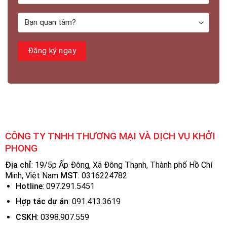
CÔNG TY TNHH THƯƠNG MẠI VÀ DỊCH VỤ KHỞI
PHONG
Địa chỉ
: 19/5p Ấp Đông, Xã Đông Thạnh, Thành phố Hồ Chí
Minh, Việt Nam
MST
:
0316224782
Hotline
: 097.291.5451
Hợp tác dự án
: 091.413.3619
CSKH
: 0398.907.559