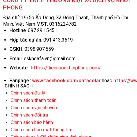
CÔNG TY TNHH THƯƠNG MẠI VÀ DỊCH VỤ KHỞI
PHONG
Địa chỉ
: 19/5p Ấp Đông, Xã Đông Thạnh, Thành phố Hồ Chí
Minh, Việt Nam
MST
:
0316224782
Hotline
: 097.291.5451
Hợp tác dự án
: 091.413.3619
CSKH
: 0398.907.559
Email
: cskhcafa.vn@gmail.com
Website
:
https://diennuockhoiphong.com/
Fanpage
:
www.facebook.com/cafasolar
hoặc
https://w
CHÍNH SÁCH
Chính sách đại lý
Chính sách thanh toán
Chính sách vận chuyển
Chính sách đổi trả
Chính sách bảo hành
Chính sách bảo mật thông tin