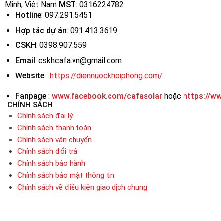
Minh, Việt Nam
MST
:
0316224782
Hotline
: 097.291.5451
Hợp tác dự án
: 091.413.3619
CSKH
: 0398.907.559
Email
: cskhcafa.vn@gmail.com
Website
:
https://diennuockhoiphong.com/
Fanpage
:
www.facebook.com/cafasolar
hoặc
https://w
CHÍNH SÁCH
Chính sách đại lý
Chính sách thanh toán
Chính sách vận chuyển
Chính sách đổi trả
Chính sách bảo hành
Chính sách bảo mật thông tin
Chính sách về điều kiện giao dịch chung