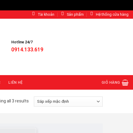
Tài khoản
Sản phẩm
Hệ thống cửa hàng
Hotline 24/7
0914.133.619
C
LIÊN HỆ
GIỎ HÀNG
ng all 3 results