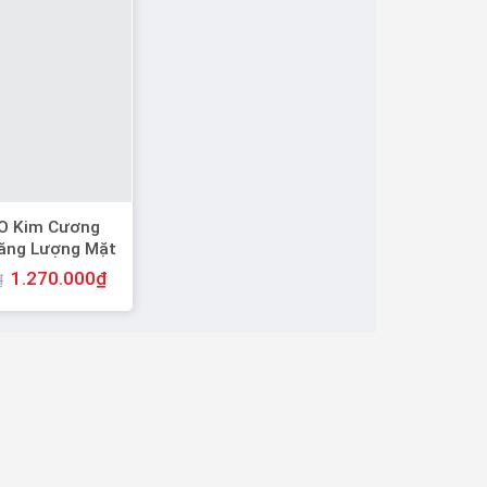
O Kim Cương
ăng Lượng Mặt
 Màu Ánh Sáng
1.270.000
₫
₫