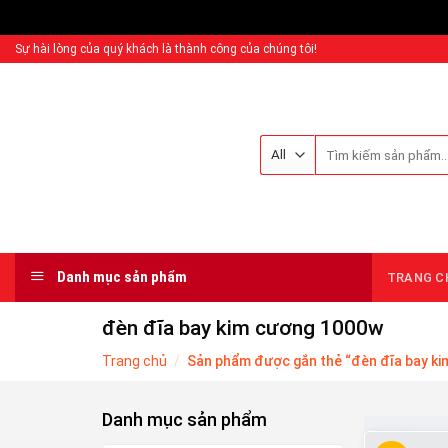
Sự hài lòng của quý khách là thành công của chúng tôi!
Danh mục sản phẩm
TRANG C
đèn đĩa bay kim cương 1000w
Trang chủ
/
Sản phẩm được gắn thẻ “đèn đĩa bay k
Danh mục sản phẩm