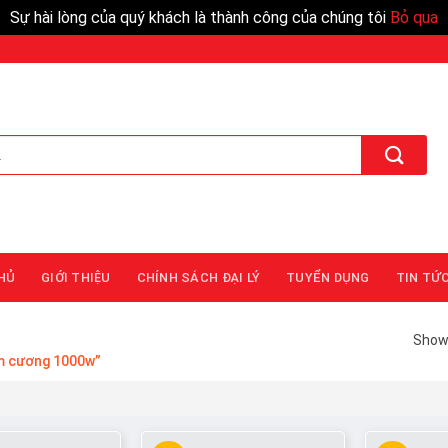
Sự hài lòng của quý khách là thành công của chúng tôi
Bỏ qua
HỦ
GIỚI THIỆU
CHÍNH SÁCH ĐẠI LÝ
TUYỂN DỤNG
TIN TỨ
Showi
im cương 1000w”