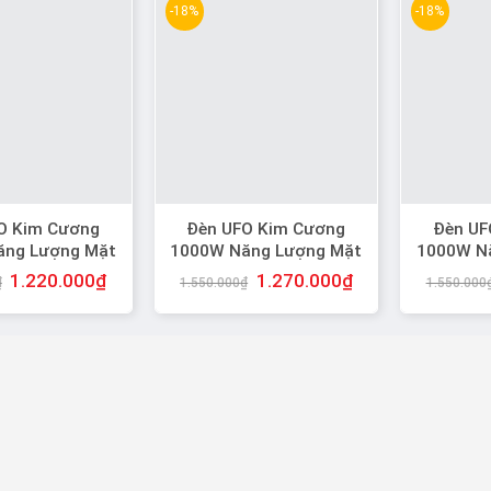
-18%
-18%
O Kim Cương
Đèn UFO Kim Cương
Đèn UF
ăng Lượng Mặt
1000W Năng Lượng Mặt
1000W N
nh Sáng Trắng
Trời, Ánh Sáng Vàng
Trời, 3
1.220.000
₫
1.270.000
₫
₫
1.550.000
₫
1.550.000