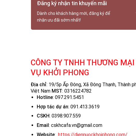
Đăng ký nhận tin khuyến mãi
Dành cho khách hàng mới, đăng ký để
nhận ưu đãi sớm nhất!
CÔNG TY TNHH THƯƠNG MẠI 
VỤ KHỞI PHONG
Địa chỉ
: 19/5p Ấp Đông, Xã Đông Thạnh, Thành ph
Việt Nam
MST
:
0316224782
Hotline
: 097.291.5451
Hợp tác dự án
: 091.413.3619
CSKH
: 0398.907.559
Email
: cskhcafa.vn@gmail.com
Website
:
https://diennuockhoiphong.com/