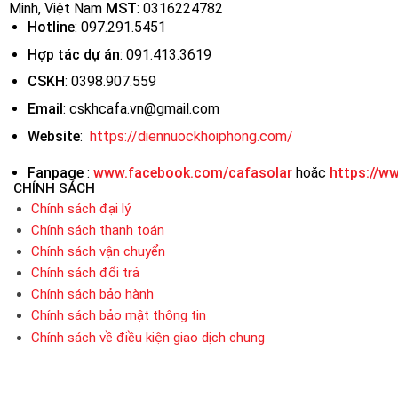
Minh, Việt Nam
MST
:
0316224782
Hotline
: 097.291.5451
Hợp tác dự án
: 091.413.3619
CSKH
: 0398.907.559
Email
: cskhcafa.vn@gmail.com
Website
:
https://diennuockhoiphong.com/
Fanpage
:
www.facebook.com/cafasolar
hoặc
https://w
CHÍNH SÁCH
Chính sách đại lý
Chính sách thanh toán
Chính sách vận chuyển
Chính sách đổi trả
Chính sách bảo hành
Chính sách bảo mật thông tin
Chính sách về điều kiện giao dịch chung