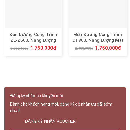
Đèn Đường Công Trình
Đèn Đường Công Trình
ZL-Z500, Năng Lượng
CT800, Năng Lượng Mặt
Mặt Trời
Trời, 200 CHIP LED CAO
1.750.000
₫
1.750.000
₫
2.295.000
₫
2.400.000
₫
CẤP, VỎ NHÔM TẢN
NHIỆT NHANH
Đăng ký nhận tin khuyến mãi
Dành cho khách hàng mới, đăng ký để nhận ưu đãi sớm
nhất!
ĐĂNG KÝ NHẬN VOUCHER