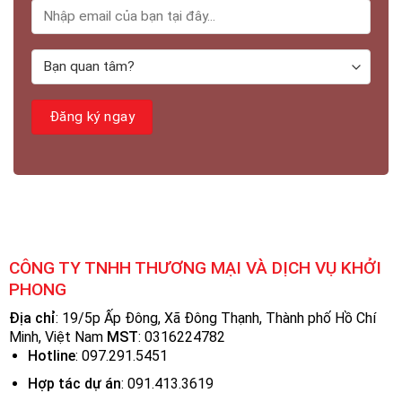
CÔNG TY TNHH THƯƠNG MẠI VÀ DỊCH VỤ KHỞI
PHONG
Địa chỉ
: 19/5p Ấp Đông, Xã Đông Thạnh, Thành phố Hồ Chí
Minh, Việt Nam
MST
:
0316224782
Hotline
: 097.291.5451
Hợp tác dự án
: 091.413.3619