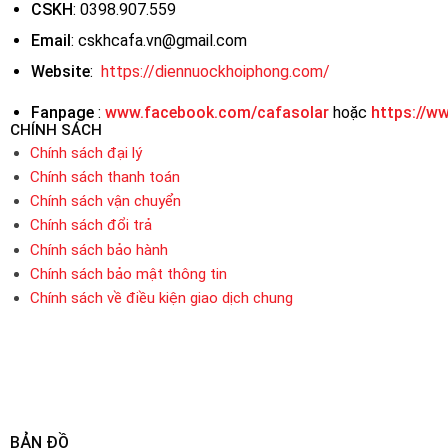
CSKH
: 0398.907.559
Email
: cskhcafa.vn@gmail.com
Website
:
https://diennuockhoiphong.com/
Fanpage
:
www.facebook.com/cafasolar
hoặc
https://w
CHÍNH SÁCH
Chính sách đại lý
Chính sách thanh toán
Chính sách vận chuyển
Chính sách đổi trả
Chính sách bảo hành
Chính sách bảo mật thông tin
Chính sách về điều kiện giao dịch chung
BẢN ĐỒ