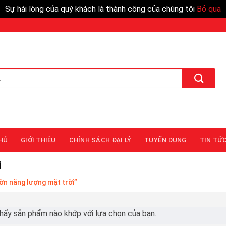
Sự hài lòng của quý khách là thành công của chúng tôi
Bỏ qua
HỦ
GIỚI THIỆU
CHÍNH SÁCH ĐẠI LÝ
TUYỂN DỤNG
TIN TỨ
i
ờn năng lượng mặt trời”
hấy sản phẩm nào khớp với lựa chọn của bạn.