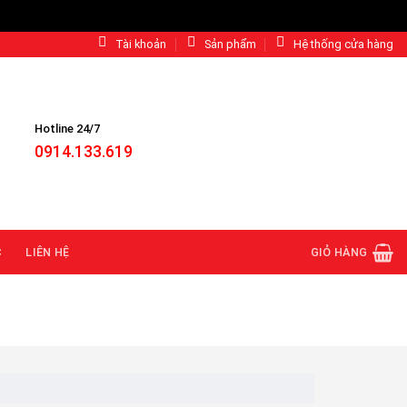
Tài khoản
Sản phẩm
Hệ thống cửa hàng
Hotline 24/7
0914.133.619
C
LIÊN HỆ
GIỎ HÀNG