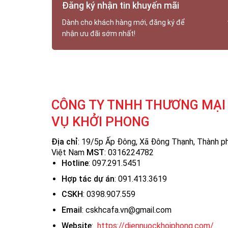
Đăng ký nhận tin khuyến mãi
Dành cho khách hàng mới, đăng ký để
nhận ưu đãi sớm nhất!
CÔNG TY TNHH THƯƠNG MẠI 
VỤ KHỞI PHONG
Địa chỉ
: 19/5p Ấp Đông, Xã Đông Thạnh, Thành ph
Việt Nam
MST
:
0316224782
Hotline
: 097.291.5451
Hợp tác dự án
: 091.413.3619
CSKH
: 0398.907.559
Email
: cskhcafa.vn@gmail.com
Website
:
https://diennuockhoiphong.com/